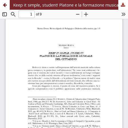
Keep it simple, student! Platone e la formazione musicale del cittadino