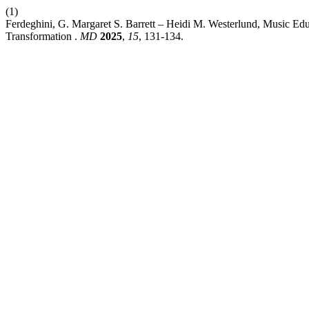
(1)
Ferdeghini, G. Margaret S. Barrett – Heidi M. Westerlund, Music Ed
Transformation .
MD
2025
,
15
, 131-134.