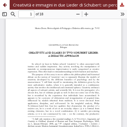
Creatività e immagini in due Lieder di Schubert: un percorso didattico