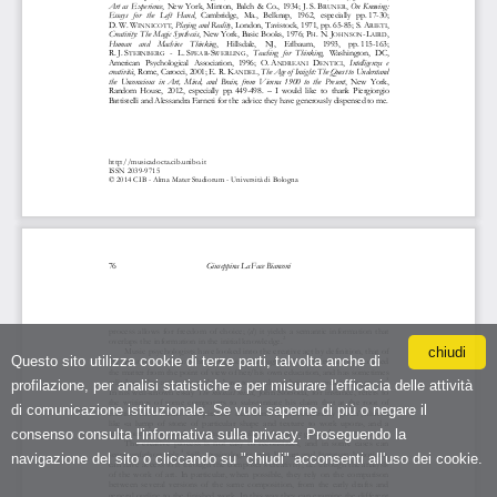
chiudi
Questo sito utilizza cookie di terze parti, talvolta anche di
profilazione, per analisi statistiche e per misurare l'efficacia delle attività
di comunicazione istituzionale. Se vuoi saperne di più o negare il
consenso consulta
l'informativa sulla privacy
. Proseguendo la
navigazione del sito o cliccando su "chiudi" acconsenti all'uso dei cookie.