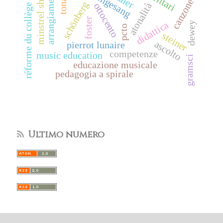
sprechgesang
arrangiamento
minstrel show
canzone
schönberg
atonalità
ottocento
réforme du collège
foster
didattica
dewey
pcto
steiner
ascolto
pierrot lunaire
competenze
music education
gramsci
educazione musicale
pedagogia a spirale
Ultimo numero