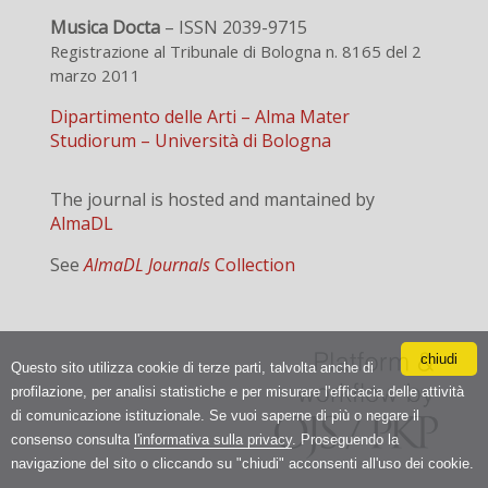
Musica Docta
– ISSN 2039-9715
Registrazione al Tribunale di Bologna n. 8165 del 2
marzo 2011
Dipartimento delle Arti – Alma Mater
Studiorum – Università di Bologna
The journal is hosted and mantained by
AlmaDL
See
AlmaDL Journals
Collection
chiudi
Questo sito utilizza cookie di terze parti, talvolta anche di
profilazione, per analisi statistiche e per misurare l'efficacia delle attività
di comunicazione istituzionale. Se vuoi saperne di più o negare il
consenso consulta
l'informativa sulla privacy
. Proseguendo la
navigazione del sito o cliccando su "chiudi" acconsenti all'uso dei cookie.