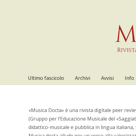
Ultimo fascicolo
Archivi
Avvisi
Info
«Musica Docta» è una rivista digitale peer revi
(Gruppo per l’Educazione Musicale del «Saggiato
didattico-musicale e pubblica in lingua italian
Musica docta allude per un verso alla valorizzaz