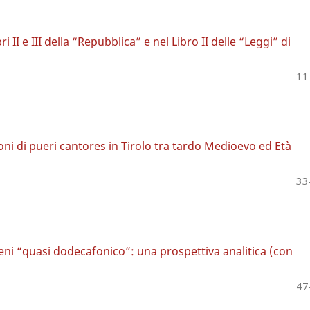
 II e III della “Repubblica” e nel Libro II delle “Leggi” di
11
oni di pueri cantores in Tirolo tra tardo Medioevo ed Età
33
eni “quasi dodecafonico”: una prospettiva analitica (con
47