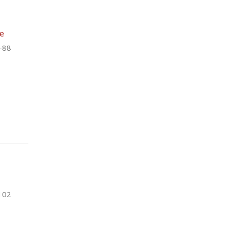
he
-88
102