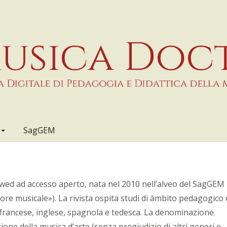
SagGEM
ewed ad accesso aperto, nata nel 2010 nell’alveo del SagGEM
re musicale»). La rivista ospita studi di àmbito pedagogico 
a, francese, inglese, spagnola e tedesca. La denominazione
ione della musica d’arte (senza pregiudizio di altri generi e